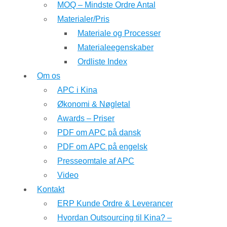
MOQ – Mindste Ordre Antal
Materialer/Pris
Materiale og Processer
Materialeegenskaber
Ordliste Index
Om os
APC i Kina
Økonomi & Nøgletal
Awards – Priser
PDF om APC på dansk
PDF om APC på engelsk
Presseomtale af APC
Video
Kontakt
ERP Kunde Ordre & Leverancer
Hvordan Outsourcing til Kina? –