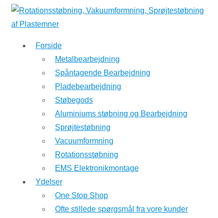
↓
Hop
til
Forside
hovedindhold
Metalbearbejdning
Spåntagende Bearbejdning
Pladebearbejdning
Støbegods
Aluminiums støbning og Bearbejdning
Sprøjtestøbning
Vacuumformning
Rotationsstøbning
EMS Elektronikmontage
Ydelser
One Stop Shop
Ofte stillede spørgsmål fra vore kunder