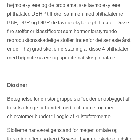
højmolekylære og de problematiske lavmolekylære
phthalater. DEHP tilhører sammen med phthalaterne
BBP, DBP og DIBP de lavmolekylære phthalater. Disse
fire stoffer er klassificeret som hormonforstyrrende
reproduktionsskadelige stoffer. Indenfor det seneste årsti
er der i høj grad sket en erstatning af disse 4 phthalater
med højmolekylære og uproblematiske phthalater.
Dioxiner
Betegnelse for en stor gruppe stoffer, der er opbygget af
to kulstofringe forbundet med to iltatomer og med
chloratomer bundet til nogle af kulstofatomerne.
Stofferne har været genstand for megen omtale og
forskning efter ulykken i Seveso, hvor der skete et udslip