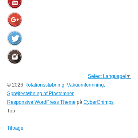
Select Language
▼
© 2026
Rotationsstøbning, Vakuumformning,
Sprøjtestøbning af Plastemner
Responsive WordPress Theme
på
CyberChimps
Top
Tilbage