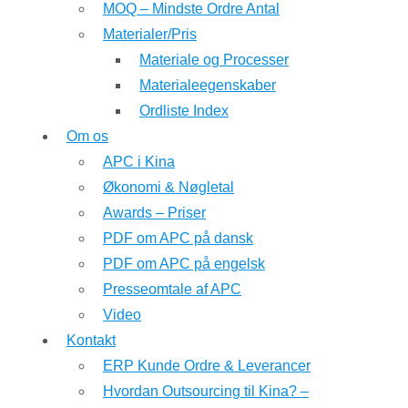
MOQ – Mindste Ordre Antal
Materialer/Pris
Materiale og Processer
Materialeegenskaber
Ordliste Index
Om os
APC i Kina
Økonomi & Nøgletal
Awards – Priser
PDF om APC på dansk
PDF om APC på engelsk
Presseomtale af APC
Video
Kontakt
ERP Kunde Ordre & Leverancer
Hvordan Outsourcing til Kina? –