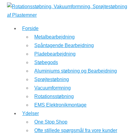
↓
Hop
til
Forside
hovedindhold
Metalbearbejdning
Spåntagende Bearbejdning
Pladebearbejdning
Støbegods
Aluminiums støbning og Bearbejdning
Sprøjtestøbning
Vacuumformning
Rotationsstøbning
EMS Elektronikmontage
Ydelser
One Stop Shop
Ofte stillede spørgsmål fra vore kunder