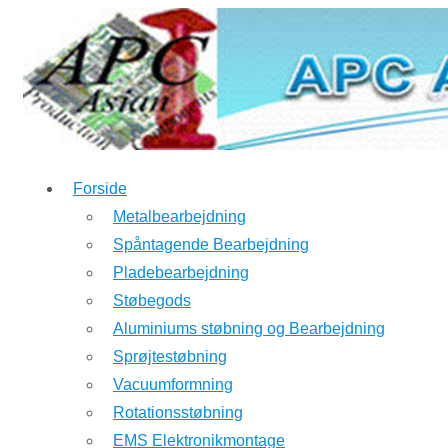
↓
Hop
til
hovedindhold
Forside
Metalbearbejdning
Spåntagende Bearbejdning
Pladebearbejdning
Støbegods
Aluminiums støbning og Bearbejdning
Sprøjtestøbning
Vacuumformning
Rotationsstøbning
EMS Elektronikmontage