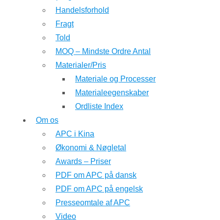
Handelsforhold
Fragt
Told
MOQ – Mindste Ordre Antal
Materialer/Pris
Materiale og Processer
Materialeegenskaber
Ordliste Index
Om os
APC i Kina
Økonomi & Nøgletal
Awards – Priser
PDF om APC på dansk
PDF om APC på engelsk
Presseomtale af APC
Video