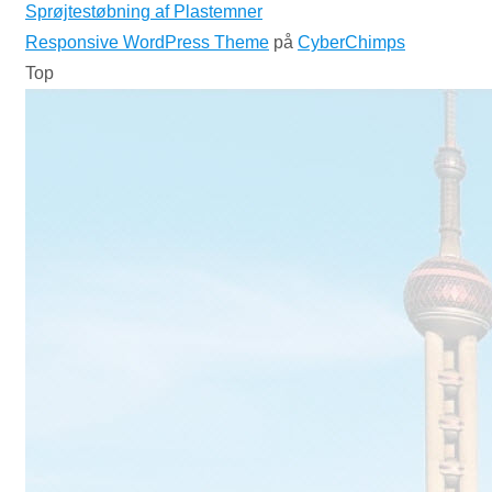
Sprøjtestøbning af Plastemner
Responsive WordPress Theme
på
CyberChimps
Top