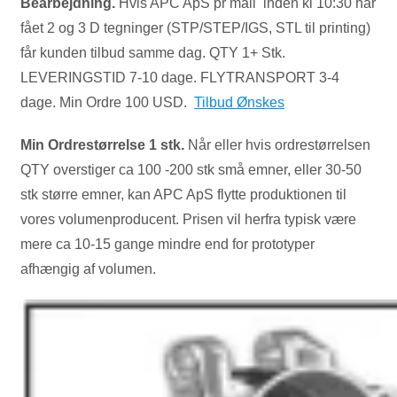
Bearbejdning.
Hvis APC ApS pr mail inden kl 10:30 har
fået 2 og 3 D tegninger (STP/STEP/IGS, STL til printing)
får kunden tilbud samme dag. QTY 1+ Stk.
LEVERINGSTID 7-10 dage. FLYTRANSPORT 3-4
dage. Min Ordre 100 USD.
Tilbud Ønskes
Min Ordrestørrelse 1 stk.
Når eller hvis ordrestørrelsen
QTY overstiger ca 100 -200 stk små emner, eller 30-50
stk større emner, kan APC ApS flytte produktionen til
vores volumenproducent. Prisen vil herfra typisk være
mere ca 10-15 gange mindre end for prototyper
afhængig af volumen.