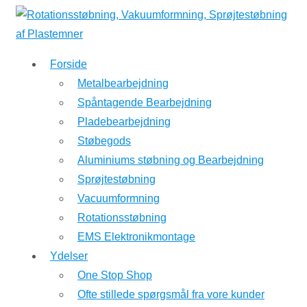
↓
Hop
til
Forside
hovedindhold
Metalbearbejdning
Spåntagende Bearbejdning
Pladebearbejdning
Støbegods
Aluminiums støbning og Bearbejdning
Sprøjtestøbning
Vacuumformning
Rotationsstøbning
EMS Elektronikmontage
Ydelser
One Stop Shop
Ofte stillede spørgsmål fra vore kunder