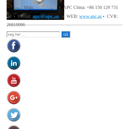
Mob:
20 47 81 18
• APC China: +86 150 129 731
apc@apc.as
20 •
E-Mail:
• WEB:
www.apc.as
• CVR:
26810086
Søg
efter: