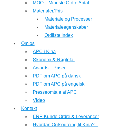
MOQ – Mindste Ordre Antal
Materialer/Pris
Materiale og Processer
Materialeegenskaber
Ordliste Index
Om os
APC i Kina
Økonomi & Nøgletal
Awards – Priser
PDF om APC på dansk
PDF om APC på engelsk
Presseomtale af APC
Video
Kontakt
ERP Kunde Ordre & Leverancer
Hvordan Outsourcing til Kina? –