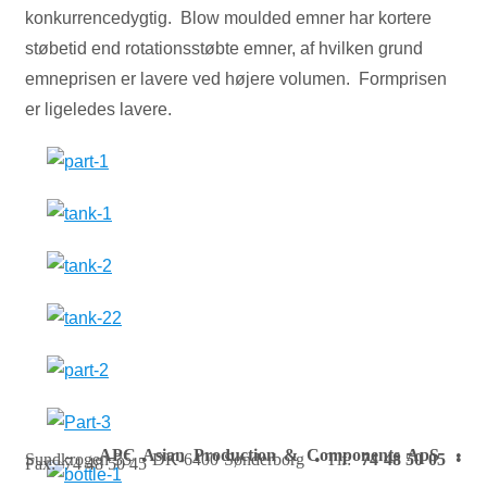
konkurrencedygtig. Blow moulded emner har kortere
støbetid end rotationsstøbte emner, af hvilken grund
emneprisen er lavere ved højere volumen. Formprisen
er ligeledes lavere.
APC Asian Production & Components ApS
•
Sundkrogen 35 • DK-6400 Sønderborg • Tlf:
74 48 50 05
•
Fax: 74 48 50 45