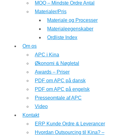
MOQ – Mindste Ordre Antal
Materialer/Pris
Materiale og Processer
Materialeegenskaber
Ordliste Index
Om os
APC i Kina
Økonomi & Nøgletal
Awards – Priser
PDF om APC på dansk
PDF om APC på engelsk
Presseomtale af APC
Video
Kontakt
ERP Kunde Ordre & Leverancer
Hvordan Outsourcing til Kina? –