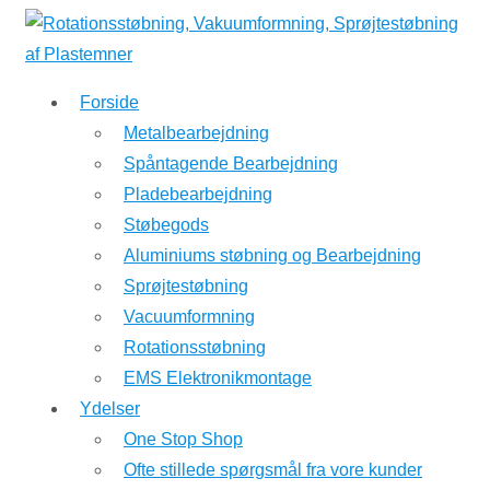
↓
Hop
til
Forside
hovedindhold
Metalbearbejdning
Spåntagende Bearbejdning
Pladebearbejdning
Støbegods
Aluminiums støbning og Bearbejdning
Sprøjtestøbning
Vacuumformning
Rotationsstøbning
EMS Elektronikmontage
Ydelser
One Stop Shop
Ofte stillede spørgsmål fra vore kunder