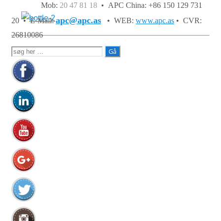
Mob:
20 47 81 18
• APC China: +86 150 129 731
apc@apc.as
20 •
E-Mail:
• WEB:
www.apc.as
• CVR:
26810086
Søg
efter: