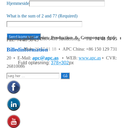
Hjemmeside
What is the sum of 2 and 7? (Required)
APC Asian Production & Components ApS
•
Sundkrogen 35 • DK-6400 Sønderborg • Tlf:
74 48 50 05
•
Fax: 74 48 50 45
Mob:
20 47 81 18
• APC China: +86 150 129 731
Billedinformation
apc@apc.as
20 •
E-Mail:
• WEB:
www.apc.as
• CVR:
Fuld opløsning:
378×302
px
26810086
Søg
efter: