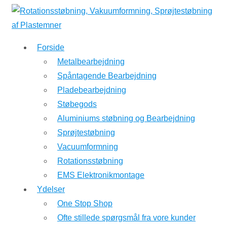
↓
Hop
til
Forside
hovedindhold
Metalbearbejdning
Spåntagende Bearbejdning
Pladebearbejdning
Støbegods
Aluminiums støbning og Bearbejdning
Sprøjtestøbning
Vacuumformning
Rotationsstøbning
EMS Elektronikmontage
Ydelser
One Stop Shop
Ofte stillede spørgsmål fra vore kunder