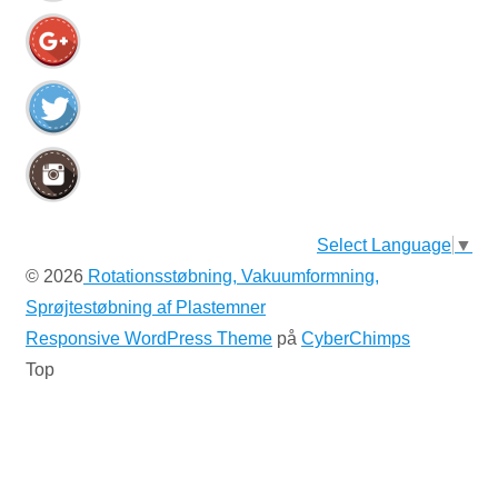
Select Language
▼
© 2026
Rotationsstøbning, Vakuumformning,
Sprøjtestøbning af Plastemner
Responsive WordPress Theme
på
CyberChimps
Top