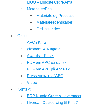
MOQ – Mindste Ordre Antal
Materialer/Pris
Materiale og Processer
Materialeegenskaber
Ordliste Index
Om os
APC i Kina
Økonomi & Nøgletal
Awards – Priser
PDF om APC på dansk
PDF om APC på engelsk
Presseomtale af APC
Video
Kontakt
ERP Kunde Ordre & Leverancer
Hvordan Outsourcing til Kina? –