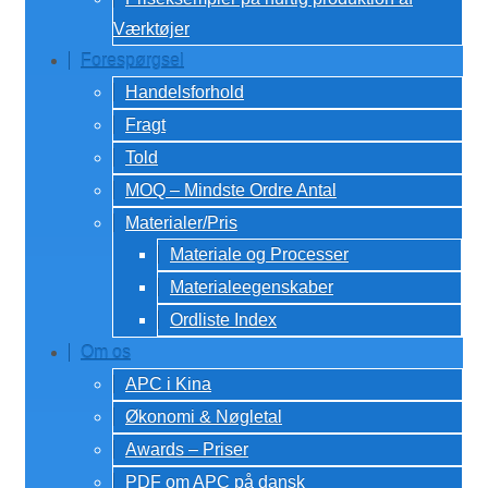
Værktøjer
Forespørgsel
Handelsforhold
Fragt
Told
MOQ – Mindste Ordre Antal
Materialer/Pris
Materiale og Processer
Materialeegenskaber
Ordliste Index
Om os
APC i Kina
Økonomi & Nøgletal
Awards – Priser
PDF om APC på dansk