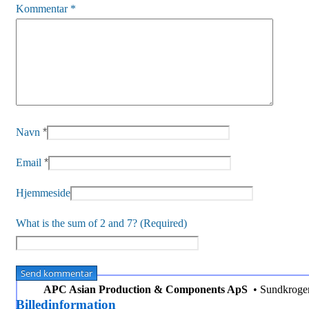
Kommentar
*
Navn
*
Email
*
Hjemmeside
What is the sum of 2 and 7? (Required)
APC Asian Production & Components ApS
• Sundkroge
Billedinformation