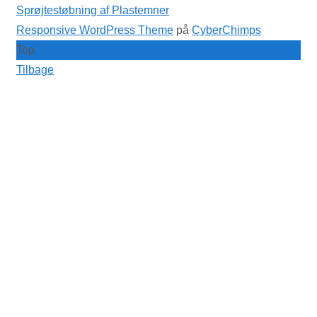
Sprøjtestøbning af Plastemner
Responsive WordPress Theme
på
CyberChimps
Top
Tilbage