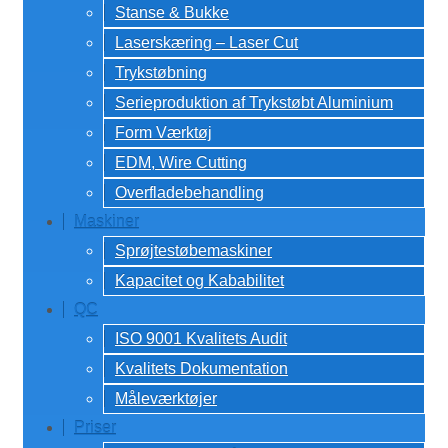
Stanse & Bukke
Laserskæring – Laser Cut
Trykstøbning
Serieproduktion af Trykstøbt Aluminium
Form Værktøj
EDM, Wire Cutting
Overfladebehandling
Maskiner
Sprøjtestøbemaskiner
Kapacitet og Kababilitet
QC
ISO 9001 Kvalitets Audit
Kvalitets Dokumentation
Måleværktøjer
Priser