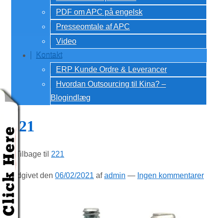
PDF om APC på engelsk
Presseomtale af APC
Video
Kontakt
ERP Kunde Ordre & Leverancer
Hvordan Outsourcing til Kina? –
Blogindlæg
221
‹ Tilbage til
221
Udgivet den
06/02/2021
af
admin
—
Ingen kommentarer
↓