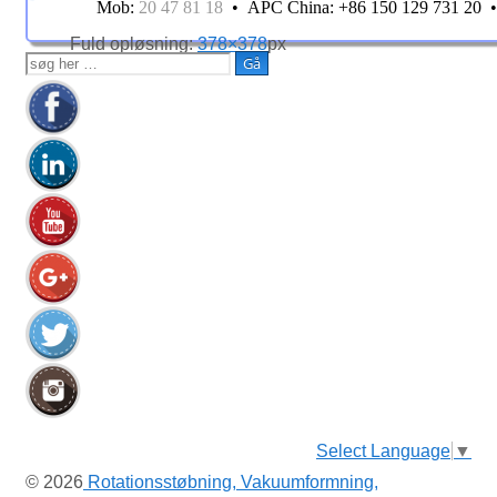
Mob:
20 47 81 18
• APC China: +86 150 129 731 20
Fuld opløsning:
378×378
px
Søg
efter:
Select Language
▼
© 2026
Rotationsstøbning, Vakuumformning,