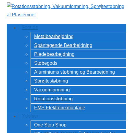
↓
Hop
til
Forside
hovedindhold
Metalbearbejdning
Spåntagende Bearbejdning
Pladebearbejdning
Støbegods
Aluminiums støbning og Bearbejdning
Sprøjtestøbning
Vacuumformning
Rotationsstøbning
EMS Elektronikmontage
Ydelser
One Stop Shop