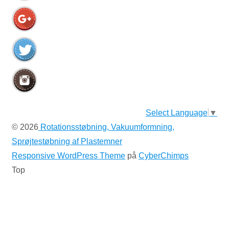
Select Language
▼
© 2026
Rotationsstøbning, Vakuumformning,
Sprøjtestøbning af Plastemner
Responsive WordPress Theme
på
CyberChimps
Top