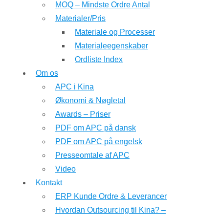
MOQ – Mindste Ordre Antal
Materialer/Pris
Materiale og Processer
Materialeegenskaber
Ordliste Index
Om os
APC i Kina
Økonomi & Nøgletal
Awards – Priser
PDF om APC på dansk
PDF om APC på engelsk
Presseomtale af APC
Video
Kontakt
ERP Kunde Ordre & Leverancer
Hvordan Outsourcing til Kina? –