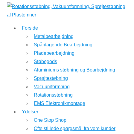
↓
Hop
til
Forside
hovedindhold
Metalbearbejdning
Spåntagende Bearbejdning
Pladebearbejdning
Støbegods
Aluminiums støbning og Bearbejdning
Sprøjtestøbning
Vacuumformning
Rotationsstøbning
EMS Elektronikmontage
Ydelser
One Stop Shop
Ofte stillede spørgsmål fra vore kunder