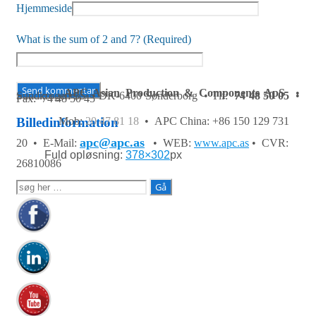
Hjemmeside
What is the sum of 2 and 7? (Required)
APC Asian Production & Components ApS
•
Sundkrogen 35 • DK-6400 Sønderborg • Tlf:
74 48 50 05
•
Fax: 74 48 50 45
Mob:
20 47 81 18
• APC China: +86 150 129 731
Billedinformation
apc@apc.as
20 •
E-Mail:
• WEB:
www.apc.as
• CVR:
Fuld opløsning:
378×302
px
26810086
Søg
efter: