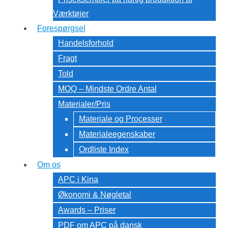
Værktøjer
Forespørgsel
Handelsforhold
Fragt
Told
MOQ – Mindste Ordre Antal
Materialer/Pris
Materiale og Processer
Materialeegenskaber
Ordliste Index
Om os
APC i Kina
Økonomi & Nøgletal
Awards – Priser
PDF om APC på dansk