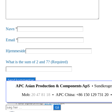
Navn
*
Email
*
Hjemmeside
What is the sum of 2 and 7? (Required)
APC Asian Production & Components ApS
• Sundkroge
Billedinformation
Mob:
20 47 81 18
• APC China: +86 150 129 731 20
Fuld opløsning:
378×302
px
Søg