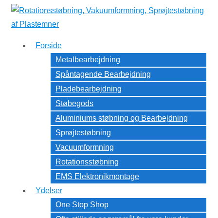
↓
Hop
til
Forside
hovedindhold
Metalbearbejdning
Spåntagende Bearbejdning
Pladebearbejdning
Støbegods
Aluminiums støbning og Bearbejdning
Sprøjtestøbning
Vacuumformning
Rotationsstøbning
EMS Elektronikmontage
Ydelser
One Stop Shop