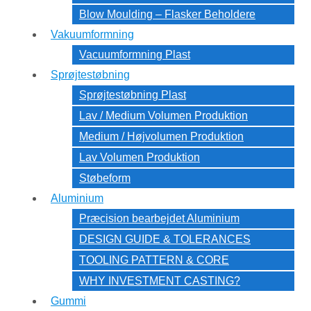
Blow Moulding – Flasker Beholdere
Vakuumformning
Vacuumformning Plast
Sprøjtestøbning
Sprøjtestøbning Plast
Lav / Medium Volumen Produktion
Medium / Højvolumen Produktion
Lav Volumen Produktion
Støbeform
Aluminium
Præcision bearbejdet Aluminium
DESIGN GUIDE & TOLERANCES
TOOLING PATTERN & CORE
WHY INVESTMENT CASTING?
Gummi