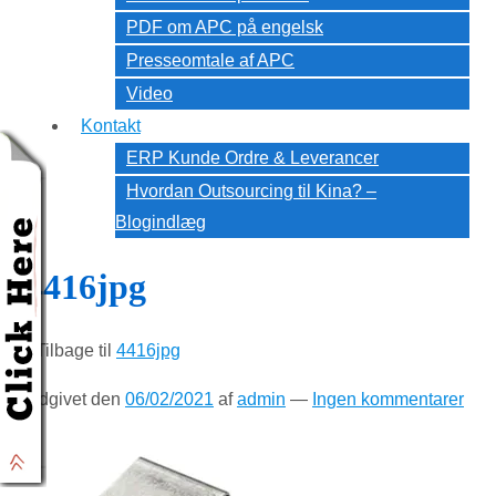
PDF om APC på engelsk
Presseomtale af APC
Video
Kontakt
ERP Kunde Ordre & Leverancer
Hvordan Outsourcing til Kina? –
Blogindlæg
4416jpg
‹ Tilbage til
4416jpg
Udgivet den
06/02/2021
af
admin
—
Ingen kommentarer
↓