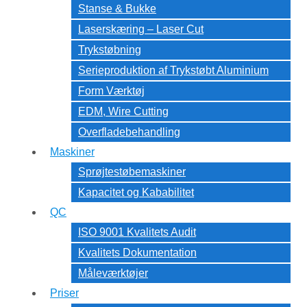
Stanse & Bukke
Laserskæring – Laser Cut
Trykstøbning
Serieproduktion af Trykstøbt Aluminium
Form Værktøj
EDM, Wire Cutting
Overfladebehandling
Maskiner
Sprøjtestøbemaskiner
Kapacitet og Kababilitet
QC
ISO 9001 Kvalitets Audit
Kvalitets Dokumentation
Måleværktøjer
Priser