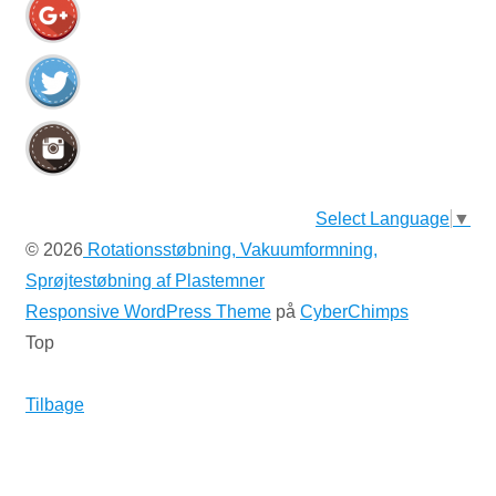
Select Language
▼
© 2026
Rotationsstøbning, Vakuumformning,
Sprøjtestøbning af Plastemner
Responsive WordPress Theme
på
CyberChimps
Top
Tilbage