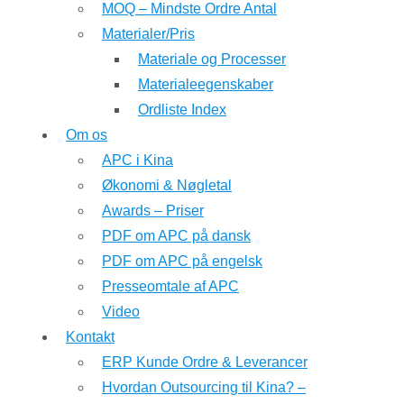
MOQ – Mindste Ordre Antal
Materialer/Pris
Materiale og Processer
Materialeegenskaber
Ordliste Index
Om os
APC i Kina
Økonomi & Nøgletal
Awards – Priser
PDF om APC på dansk
PDF om APC på engelsk
Presseomtale af APC
Video
Kontakt
ERP Kunde Ordre & Leverancer
Hvordan Outsourcing til Kina? –