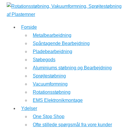
↓
Hop
til
Forside
hovedindhold
Metalbearbejdning
Spåntagende Bearbejdning
Pladebearbejdning
Støbegods
Aluminiums støbning og Bearbejdning
Sprøjtestøbning
Vacuumformning
Rotationsstøbning
EMS Elektronikmontage
Ydelser
One Stop Shop
Ofte stillede spørgsmål fra vore kunder