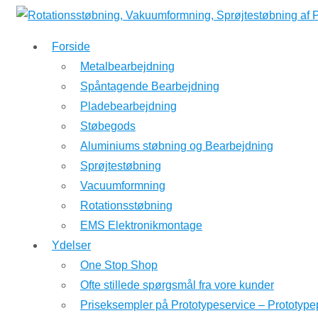
↓
Hop
Forside
til
Metalbearbejdning
hovedindhold
Spåntagende Bearbejdning
Pladebearbejdning
Støbegods
Aluminiums støbning og Bearbejdning
Sprøjtestøbning
Vacuumformning
Rotationsstøbning
EMS Elektronikmontage
Ydelser
One Stop Shop
Ofte stillede spørgsmål fra vore kunder
Priseksempler på Prototypeservice – Prototype