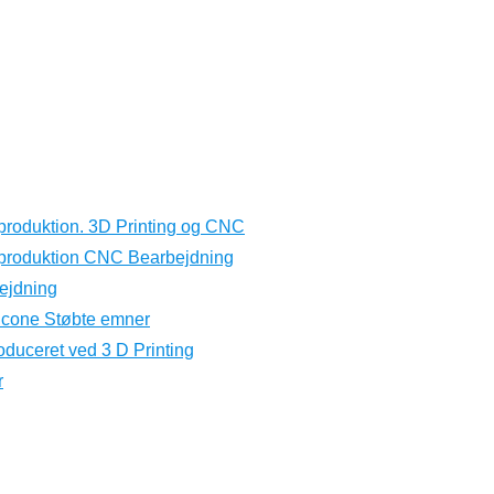
produktion. 3D Printing og CNC
eproduktion CNC Bearbejdning
ejdning
licone Støbte emner
oduceret ved 3 D Printing
r