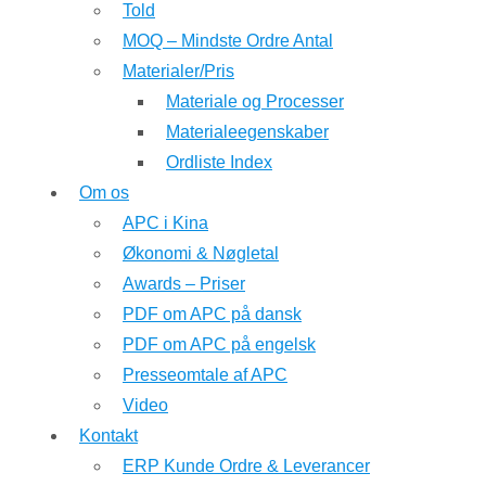
Told
MOQ – Mindste Ordre Antal
Materialer/Pris
Materiale og Processer
Materialeegenskaber
Ordliste Index
Om os
APC i Kina
Økonomi & Nøgletal
Awards – Priser
PDF om APC på dansk
PDF om APC på engelsk
Presseomtale af APC
Video
Kontakt
ERP Kunde Ordre & Leverancer