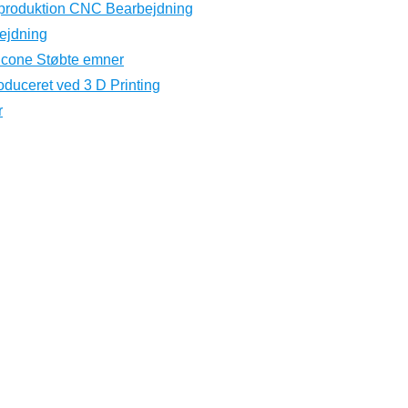
eproduktion CNC Bearbejdning
ejdning
licone Støbte emner
oduceret ved 3 D Printing
r