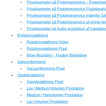
Priseksempler på Prototypeservice – Prototyp
Priseksempler på Prototypeservice Pladebearb
Priseksempler på Prototypeservice indenfor Si
Priseksempler på Prototypeservice af emner pr
Priseksempler på hurtig produktion af Værktøje
Rotationsstøbning
Rotationsstøbning Video
Rotationsstøbning Plast
Blow Moulding – Flasker Beholdere
Vakuumformning
Vacuumformning Plast
Sprøjtestøbning
Sprøjtestøbning Plast
Lav / Medium Volumen Produktion
Medium / Højvolumen Produktion
Lav Volumen Produktion