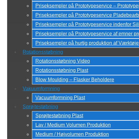
Priseksempler på Prototypeservice – Prototy
Priseksempler på Prototypeservice Pladebearb
Priseksempler på Prototypeservice indenfor Si
Priseksempler på Prototypeservice af emner pr
Priseksempler på hurtig produktion af Værktøje
Rotationsstøbning
Rotationsstøbning Video
Rotationsstøbning Plast
Blow Moulding – Flasker Beholdere
Vakuumformning
Vacuumformning Plast
Sprøjtestøbning
Sprøjtestøbning Plast
Lav / Medium Volumen Produktion
Medium / Højvolumen Produktion