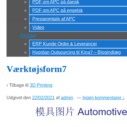
PDF om APC på dansk
PDF om APC på engelsk
Presseomtale af APC
Video
Kontakt
ERP Kunde Ordre & Leverancer
Hvordan Outsourcing til Kina? – Blogindlæg
Værktøjsform7
‹ Tilbage til
3D Printing
Udgivet den
22/02/2021
af
admin
—
Ingen kommentarer ↓