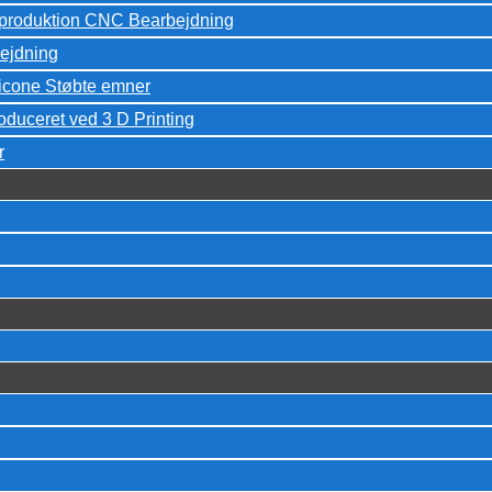
peproduktion CNC Bearbejdning
ejdning
licone Støbte emner
oduceret ved 3 D Printing
r