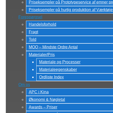
Priseksempler på Prototypeservice af emner pr
Priseksempler på hurtig produktion af Værktøje
Forespørgsel
Handelsforhold
Fragt
Told
MOQ – Mindste Ordre Antal
Materialer/Pris
Materiale og Processer
Materialeegenskaber
Ordliste Index
Om os
APC i Kina
Økonomi & Nøgletal
Awards – Priser