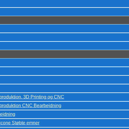
eproduktion. 3D Printing og CNC
peproduktion CNC Bearbejdning
ejdning
licone Støbte emner