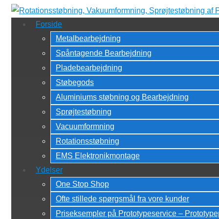
↓
Hop
Forside
til
Metalbearbejdning
hovedindhold
Spåntagende Bearbejdning
Pladebearbejdning
Støbegods
Aluminiums støbning og Bearbejdning
Sprøjtestøbning
Vacuumformning
Rotationsstøbning
EMS Elektronikmontage
Ydelser
One Stop Shop
Ofte stillede spørgsmål fra vore kunder
Priseksempler på Prototypeservice – Prototyp