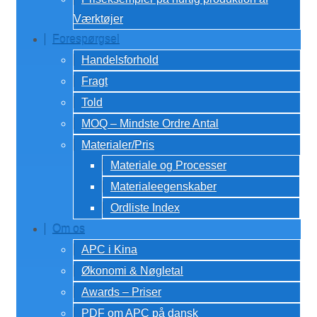
Værktøjer
Forespørgsel
Handelsforhold
Fragt
Told
MOQ – Mindste Ordre Antal
Materialer/Pris
Materiale og Processer
Materialeegenskaber
Ordliste Index
Om os
APC i Kina
Økonomi & Nøgletal
Awards – Priser
PDF om APC på dansk