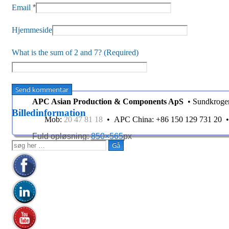
Email
*
Hjemmeside
What is the sum of 2 and 7? (Required)
APC Asian Production & Components ApS
• Sundkroge
Billedinformation
Mob:
20 47 81 18
• APC China: +86 150 129 731 20
Fuld opløsning:
850×565
px
Søg
efter: