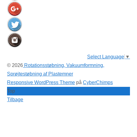
Select Language
▼
© 2026
Rotationsstøbning, Vakuumformning,
Sprøjtestøbning af Plastemner
Responsive WordPress Theme
på
CyberChimps
Top
Tilbage