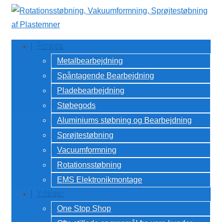
↓
Hop
til
Forside
hovedindhold
Metalbearbejdning
Spåntagende Bearbejdning
Pladebearbejdning
Støbegods
Aluminiums støbning og Bearbejdning
Sprøjtestøbning
Vacuumformning
Rotationsstøbning
EMS Elektronikmontage
Ydelser
One Stop Shop