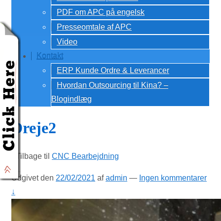
PDF om APC på engelsk
Presseomtale af APC
Video
Kontakt
ERP Kunde Ordre & Leverancer
Hvordan Outsourcing til Kina? –
Blogindlæg
Dreje2
‹ Tilbage til
CNC Bearbejdning
Udgivet den
22/02/2021
af
admin
—
Ingen kommentarer
↓