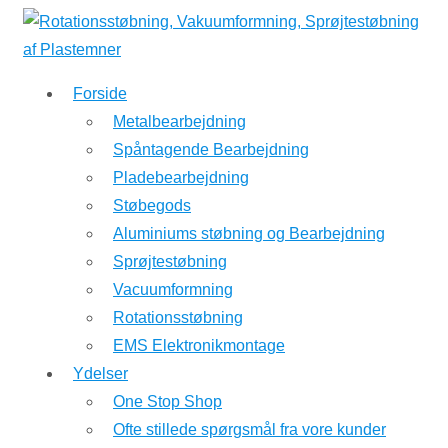
↓
Hop
til
Forside
hovedindhold
Metalbearbejdning
Spåntagende Bearbejdning
Pladebearbejdning
Støbegods
Aluminiums støbning og Bearbejdning
Sprøjtestøbning
Vacuumformning
Rotationsstøbning
EMS Elektronikmontage
Ydelser
One Stop Shop
Ofte stillede spørgsmål fra vore kunder