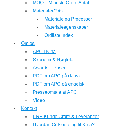
MOQ – Mindste Ordre Antal
Materialer/Pris
Materiale og Processer
Materialeegenskaber
Ordliste Index
Om os
APC i Kina
Økonomi & Nøgletal
Awards – Priser
PDF om APC på dansk
PDF om APC på engelsk
Presseomtale af APC
Video
Kontakt
ERP Kunde Ordre & Leverancer
Hvordan Outsourcing til Kina? –