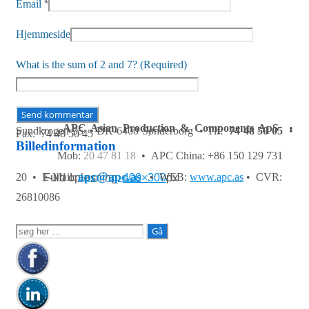
Email
*
Hjemmeside
What is the sum of 2 and 7? (Required)
APC Asian Production & Components ApS
•
Sundkrogen 35 • DK-6400 Sønderborg • Tlf:
74 48 50 05
•
Fax: 74 48 50 45
Billedinformation
Mob:
20 47 81 18
• APC China: +86 150 129 731
apc@apc.as
20 •
E-Mail:
• WEB:
www.apc.as
• CVR:
Fuld opløsning:
400×300
px
26810086
Søg
efter: