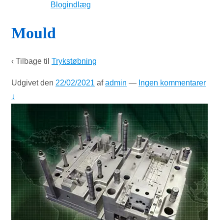
Blogindlæg
Mould
‹ Tilbage til
Trykstøbning
Udgivet den
22/02/2021
af
admin
—
Ingen kommentarer
↓