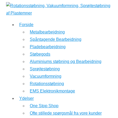
↓
Hop
til
Forside
hovedindhold
Metalbearbejdning
Spåntagende Bearbejdning
Pladebearbejdning
Støbegods
Aluminiums støbning og Bearbejdning
Sprøjtestøbning
Vacuumformning
Rotationsstøbning
EMS Elektronikmontage
Ydelser
One Stop Shop
Ofte stillede spørgsmål fra vore kunder