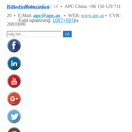
Mob:
20 47 81 18
• APC China: +86 150 129 731
Billedinformation
apc@apc.as
20 •
E-Mail:
• WEB:
www.apc.as
• CVR:
Fuld opløsning:
1087×587
px
26810086
Søg
efter: