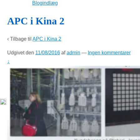
Blogindlæg
APC i Kina 2
‹ Tilbage til
APC i Kina 2
Udgivet den
11/08/2016
af
admin
—
Ingen kommentarer
↓