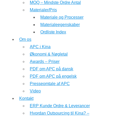
MOQ – Mindste Ordre Antal
Materialer/Pris
Materiale og Processer
Materialeegenskaber
Ordliste Index
Om os
APC i Kina
Økonomi & Nøgletal
Awards – Priser
PDF om APC på dansk
PDF om APC på engelsk
Presseomtale af APC
Video
Kontakt
ERP Kunde Ordre & Leverancer
Hvordan Outsourcing til Kina? –