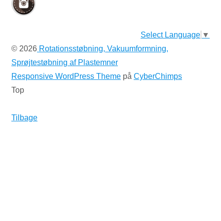
Select Language
▼
© 2026
Rotationsstøbning, Vakuumformning,
Sprøjtestøbning af Plastemner
Responsive WordPress Theme
på
CyberChimps
Top
Tilbage