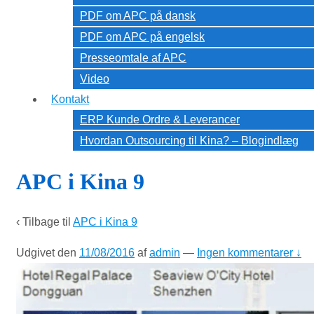
PDF om APC på dansk
PDF om APC på engelsk
Presseomtale af APC
Video
Kontakt
ERP Kunde Ordre & Leverancer
Hvordan Outsourcing til Kina? – Blogindlæg
APC i Kina 9
‹ Tilbage til
APC i Kina 9
Udgivet den
11/08/2016
af
admin
—
Ingen kommentarer ↓