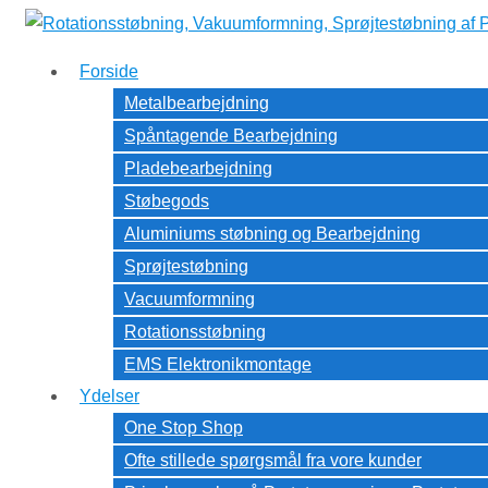
↓
Hop
Forside
til
Metalbearbejdning
hovedindhold
Spåntagende Bearbejdning
Pladebearbejdning
Støbegods
Aluminiums støbning og Bearbejdning
Sprøjtestøbning
Vacuumformning
Rotationsstøbning
EMS Elektronikmontage
Ydelser
One Stop Shop
Ofte stillede spørgsmål fra vore kunder