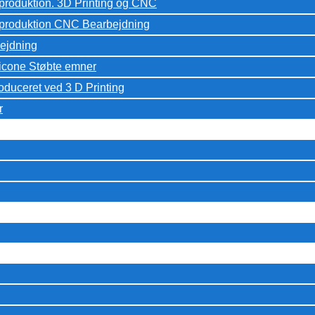
eproduktion. 3D Printing og CNC
peproduktion CNC Bearbejdning
ejdning
licone Støbte emner
oduceret ved 3 D Printing
r