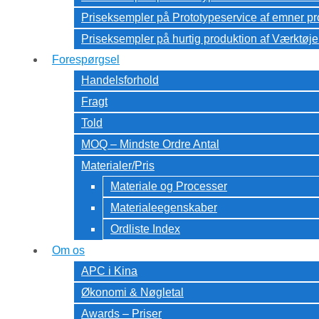
Priseksempler på Prototypeservice af emner pr
Priseksempler på hurtig produktion af Værktøje
Forespørgsel
Handelsforhold
Fragt
Told
MOQ – Mindste Ordre Antal
Materialer/Pris
Materiale og Processer
Materialeegenskaber
Ordliste Index
Om os
APC i Kina
Økonomi & Nøgletal
Awards – Priser