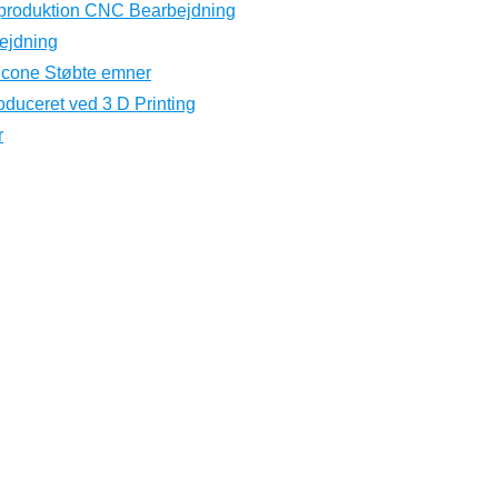
eproduktion CNC Bearbejdning
ejdning
licone Støbte emner
oduceret ved 3 D Printing
r