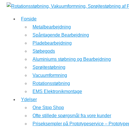
↓
Hop
Forside
til
Metalbearbejdning
hovedindhold
Spåntagende Bearbejdning
Pladebearbejdning
Støbegods
Aluminiums støbning og Bearbejdning
Sprøjtestøbning
Vacuumformning
Rotationsstøbning
EMS Elektronikmontage
Ydelser
One Stop Shop
Ofte stillede spørgsmål fra vore kunder
Priseksempler på Prototypeservice – Prototype