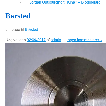
Hvordan Outsourcing til Kina? – Blogindlæg
Børsted
‹ Tilbage til
Børsted
Udgivet den
02/09/2017
af
admin
—
Ingen kommentarer ↓