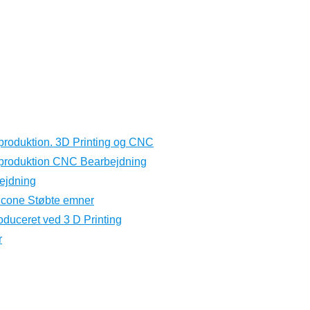
produktion. 3D Printing og CNC
eproduktion CNC Bearbejdning
ejdning
licone Støbte emner
oduceret ved 3 D Printing
r