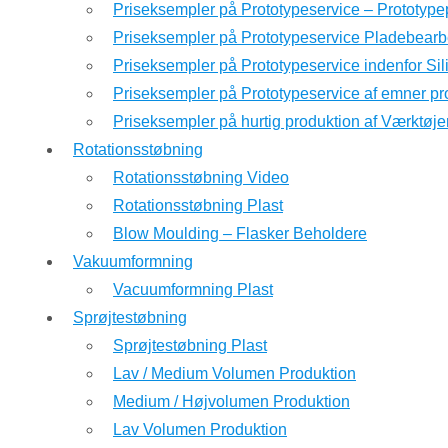
Priseksempler på Prototypeservice – Prototyp
Priseksempler på Prototypeservice Pladebearb
Priseksempler på Prototypeservice indenfor Si
Priseksempler på Prototypeservice af emner pr
Priseksempler på hurtig produktion af Værktøje
Rotationsstøbning
Rotationsstøbning Video
Rotationsstøbning Plast
Blow Moulding – Flasker Beholdere
Vakuumformning
Vacuumformning Plast
Sprøjtestøbning
Sprøjtestøbning Plast
Lav / Medium Volumen Produktion
Medium / Højvolumen Produktion
Lav Volumen Produktion