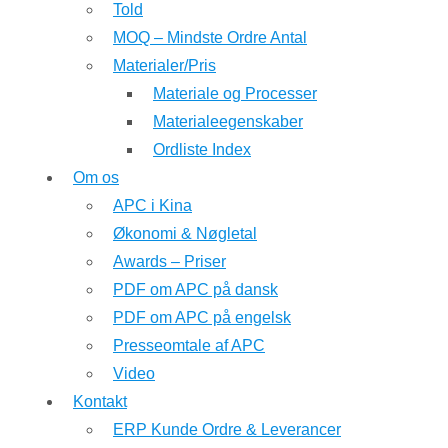
Told
MOQ – Mindste Ordre Antal
Materialer/Pris
Materiale og Processer
Materialeegenskaber
Ordliste Index
Om os
APC i Kina
Økonomi & Nøgletal
Awards – Priser
PDF om APC på dansk
PDF om APC på engelsk
Presseomtale af APC
Video
Kontakt
ERP Kunde Ordre & Leverancer