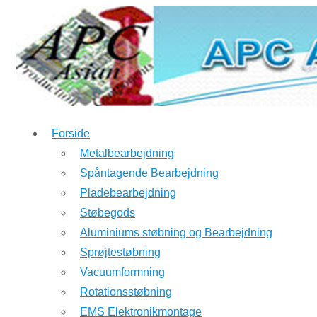
↓
Hop
til
hovedindhold
Forside
Metalbearbejdning
Spåntagende Bearbejdning
Pladebearbejdning
Støbegods
Aluminiums støbning og Bearbejdning
Sprøjtestøbning
Vacuumformning
Rotationsstøbning
EMS Elektronikmontage