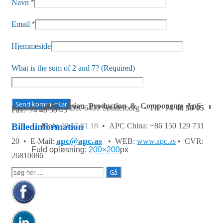
Navn
*
Email
*
Hjemmeside
What is the sum of 2 and 7? (Required)
APC Asian Production & Components ApS
•
Sundkrogen 35 • DK-6400 Sønderborg • Tlf:
74 48 50 05
•
Fax: 74 48 50 45
Mob:
20 47 81 18
• APC China: +86 150 129 731
Billedinformation
apc@apc.as
20 •
E-Mail:
• WEB:
www.apc.as
• CVR:
Fuld opløsning:
200×200
px
26810086
Søg
efter: