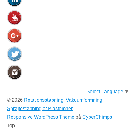
Select Language
▼
© 2026
Rotationsstøbning, Vakuumformning,
Sprøjtestøbning af Plastemner
Responsive WordPress Theme
på
CyberChimps
Top