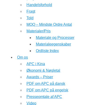
Handelsforhold
Fragt
Told
MOQ – Mindste Ordre Antal
Materialer/Pris
Materiale og Processer
Materialeegenskaber
Ordliste Index
Om os
APC i Kina
Økonomi & Nøgletal
Awards – Priser
PDF om APC på dansk
PDF om APC på engelsk
Presseomtale af APC
Video