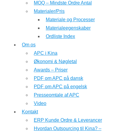
MOQ – Mindste Ordre Antal
Materialer/Pris
Materiale og Processer
Materialeegenskaber
Ordliste Index
Om os
APC i Kina
Økonomi & Nøgletal
Awards – Priser
PDF om APC på dansk
PDF om APC på engelsk
Presseomtale af APC
Video
Kontakt
ERP Kunde Ordre & Leverancer
Hvordan Outsourcing til Kina? –