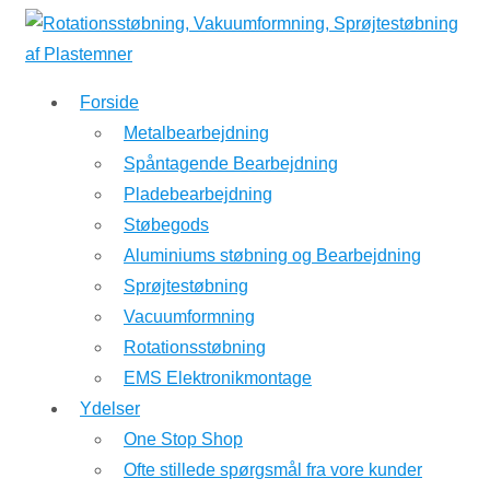
↓
Hop
til
Forside
hovedindhold
Metalbearbejdning
Spåntagende Bearbejdning
Pladebearbejdning
Støbegods
Aluminiums støbning og Bearbejdning
Sprøjtestøbning
Vacuumformning
Rotationsstøbning
EMS Elektronikmontage
Ydelser
One Stop Shop
Ofte stillede spørgsmål fra vore kunder