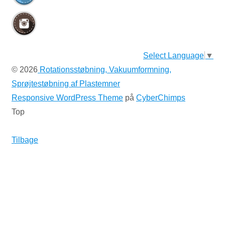
Select Language
▼
© 2026
Rotationsstøbning, Vakuumformning,
Sprøjtestøbning af Plastemner
Responsive WordPress Theme
på
CyberChimps
Top
Tilbage