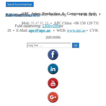
APC Asian Production & Components ApS
•
Sundkrogen 35 • DK-6400 Sønderborg • Tlf:
74 48 50 05
•
Billedinformation
Fax: 74 48 50 45
Mob:
20 47 81 18
• APC China: +86 150 129 731
Fuld opløsning:
1300×295
px
apc@apc.as
20 •
E-Mail:
• WEB:
www.apc.as
• CVR:
26810086
Søg
efter: