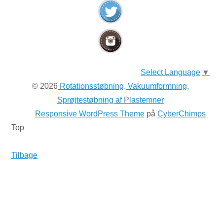
Select Language
▼
© 2026
Rotationsstøbning, Vakuumformning,
Sprøjtestøbning af Plastemner
Responsive WordPress Theme
på
CyberChimps
Top
Tilbage