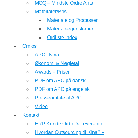
MOQ – Mindste Ordre Antal
Materialer/Pris
Materiale og Processer
Materialeegenskaber
Ordliste Index
Om os
APC i Kina
Økonomi & Nøgletal
Awards – Priser
PDF om APC på dansk
PDF om APC på engelsk
Presseomtale af APC
Video
Kontakt
ERP Kunde Ordre & Leverancer
Hvordan Outsourcing til Kina? –