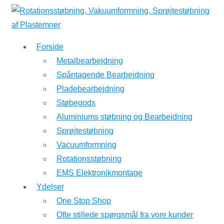
↓
Hop
til
Forside
hovedindhold
Metalbearbejdning
Spåntagende Bearbejdning
Pladebearbejdning
Støbegods
Aluminiums støbning og Bearbejdning
Sprøjtestøbning
Vacuumformning
Rotationsstøbning
EMS Elektronikmontage
Ydelser
One Stop Shop
Ofte stillede spørgsmål fra vore kunder