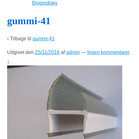
Blogindlæg
gummi-41
‹ Tilbage til
gummi-41
Udgivet den
25/11/2016
af
admin
—
Ingen kommentarer
↓