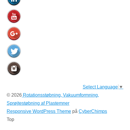
Select Language
▼
© 2026
Rotationsstøbning, Vakuumformning,
Sprøjtestøbning af Plastemner
Responsive WordPress Theme
på
CyberChimps
Top