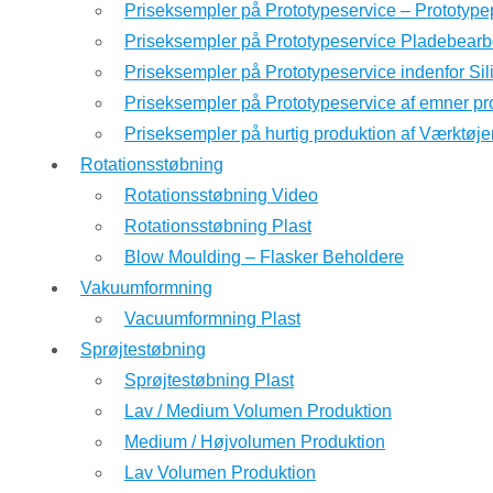
Priseksempler på Prototypeservice – Prototyp
Priseksempler på Prototypeservice Pladebearb
Priseksempler på Prototypeservice indenfor Si
Priseksempler på Prototypeservice af emner pr
Priseksempler på hurtig produktion af Værktøje
Rotationsstøbning
Rotationsstøbning Video
Rotationsstøbning Plast
Blow Moulding – Flasker Beholdere
Vakuumformning
Vacuumformning Plast
Sprøjtestøbning
Sprøjtestøbning Plast
Lav / Medium Volumen Produktion
Medium / Højvolumen Produktion
Lav Volumen Produktion