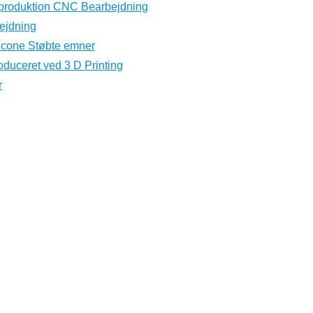
eproduktion CNC Bearbejdning
ejdning
licone Støbte emner
oduceret ved 3 D Printing
r