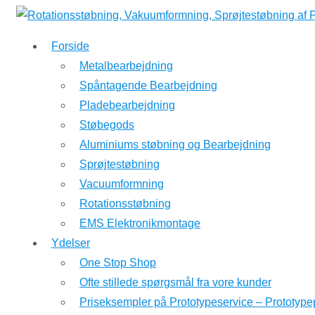
↓
Hop
Forside
til
Metalbearbejdning
hovedindhold
Spåntagende Bearbejdning
Pladebearbejdning
Støbegods
Aluminiums støbning og Bearbejdning
Sprøjtestøbning
Vacuumformning
Rotationsstøbning
EMS Elektronikmontage
Ydelser
One Stop Shop
Ofte stillede spørgsmål fra vore kunder
Priseksempler på Prototypeservice – Prototype