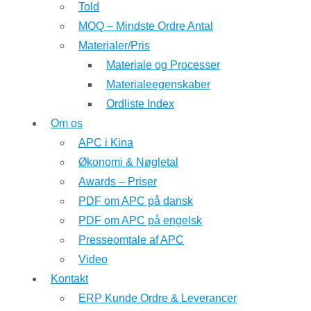
Told
MOQ – Mindste Ordre Antal
Materialer/Pris
Materiale og Processer
Materialeegenskaber
Ordliste Index
Om os
APC i Kina
Økonomi & Nøgletal
Awards – Priser
PDF om APC på dansk
PDF om APC på engelsk
Presseomtale af APC
Video
Kontakt
ERP Kunde Ordre & Leverancer