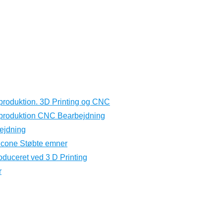
produktion. 3D Printing og CNC
eproduktion CNC Bearbejdning
ejdning
licone Støbte emner
oduceret ved 3 D Printing
r