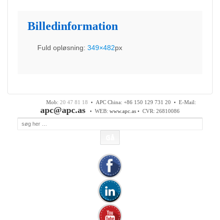
Billedinformation
Fuld opløsning:
349×482
px
APC Asian Production & Components ApS
•
Sundkrogen 35 • DK-6400 Sønderborg • Tlf:
74 48 50
05
• Fax: 74 48 50 45
Mob:
20 47 81 18
• APC China: +86 150 129 731 20 •
E-Mail:
apc@apc.as
• WEB:
www.apc.as
• CVR: 26810086
Søg
efter: