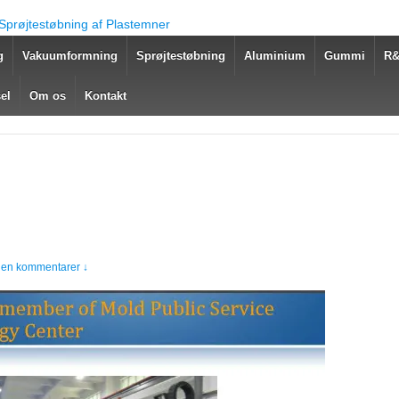
g
Vakuumformning
Sprøjtestøbning
Aluminium
Gummi
R
el
Om os
Kontakt
gen kommentarer ↓