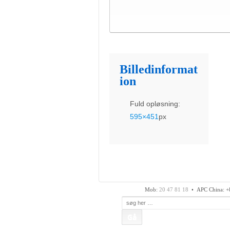
Billedinformat
ion
Fuld opløsning:
595×451
px
APC Asian Production
Fax: 74 48 50 45
Mob:
20 47 81 18
• APC China: +
Søg
efter: