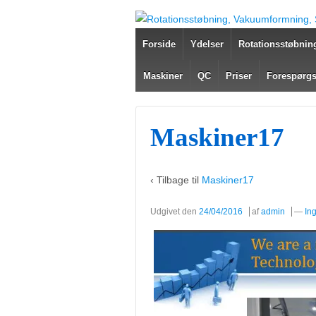
Forside
Ydelser
Rotationsstøbnin
Maskiner
QC
Priser
Forespørgs
Maskiner17
‹ Tilbage til
Maskiner17
Udgivet den
24/04/2016
af
admin
—
In