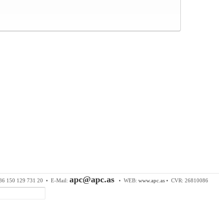
 & Components ApS
• Sundkrogen 35 • DK-6400 Sønderborg • Tl
apc@apc.as
86 150 129 731 20 •
E-Mail:
• WEB:
www.apc.as
• CVR: 26810086