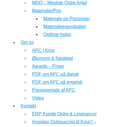
MOQ – Mindste Ordre Antal
Materialer/Pris
Materiale og Processer
Materialeegenskaber
Ordliste Index
Om os
APC i Kina
Økonomi & Nøgletal
Awards – Priser
PDF om APC på dansk
PDF om APC på engelsk
Presseomtale af APC
Video
Kontakt
ERP Kunde Ordre & Leverancer
Hvordan Outsourcing til Kina? –