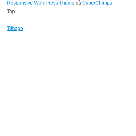
Responsive WordPress Theme
på
CyberChimps
Top
Tilbage