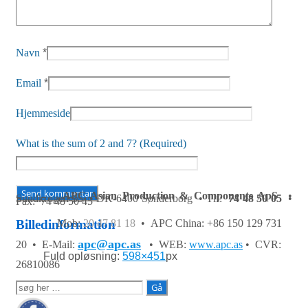
Navn
*
Email
*
Hjemmeside
What is the sum of 2 and 7? (Required)
APC Asian Production & Components ApS
•
Sundkrogen 35 • DK-6400 Sønderborg • Tlf:
74 48 50 05
•
Fax: 74 48 50 45
Mob:
20 47 81 18
• APC China: +86 150 129 731
Billedinformation
apc@apc.as
20 •
E-Mail:
• WEB:
www.apc.as
• CVR:
Fuld opløsning:
598×451
px
26810086
Søg
efter: