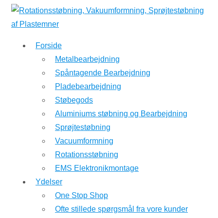
↓
Hop
til
Forside
hovedindhold
Metalbearbejdning
Spåntagende Bearbejdning
Pladebearbejdning
Støbegods
Aluminiums støbning og Bearbejdning
Sprøjtestøbning
Vacuumformning
Rotationsstøbning
EMS Elektronikmontage
Ydelser
One Stop Shop
Ofte stillede spørgsmål fra vore kunder