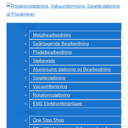
↓
Hop
til
Forside
hovedindhold
Metalbearbejdning
Spåntagende Bearbejdning
Pladebearbejdning
Støbegods
Aluminiums støbning og Bearbejdning
Sprøjtestøbning
Vacuumformning
Rotationsstøbning
EMS Elektronikmontage
Ydelser
One Stop Shop