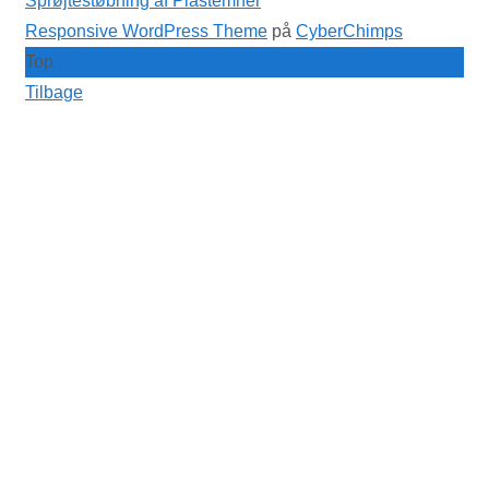
Sprøjtestøbning af Plastemner
Responsive WordPress Theme
på
CyberChimps
Top
Tilbage