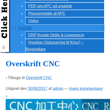
PDF om APC på engelsk
Presseomtale af APC
Video
Kontakt
ERP Kunde Ordre & Leverancer
Hvordan Outsourcing til Kina? –
Blogindlæg
Overskrift CNC
‹ Tilbage til
Overskrift CNC
Udgivet den
30/08/2017
af
admin
—
Ingen kommentarer
↓