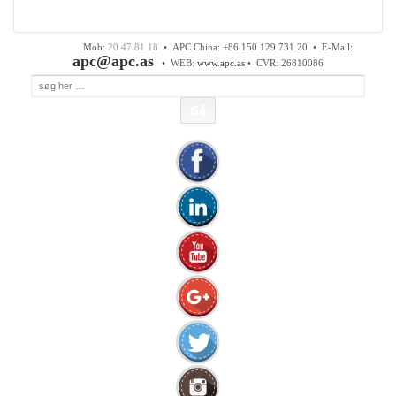
APC Asian Production & Components ApS
•
Sundkrogen 35 • DK-6400 Sønderborg • Tlf:
74 48 50
05
• Fax: 74 48 50 45
Mob:
20 47 81 18
• APC China: +86 150 129 731 20 •
E-Mail:
apc@apc.as
• WEB:
www.apc.as
• CVR: 26810086
Søg
efter: