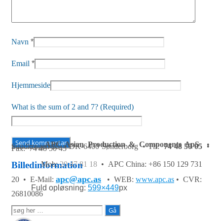
Navn
*
Email
*
Hjemmeside
What is the sum of 2 and 7? (Required)
APC Asian Production & Components ApS
•
Sundkrogen 35 • DK-6400 Sønderborg • Tlf:
74 48 50 05
•
Fax: 74 48 50 45
Mob:
20 47 81 18
• APC China: +86 150 129 731
Billedinformation
apc@apc.as
20 •
E-Mail:
• WEB:
www.apc.as
• CVR:
Fuld opløsning:
599×449
px
26810086
Søg