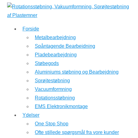
↓
Hop
til
Forside
hovedindhold
Metalbearbejdning
Spåntagende Bearbejdning
Pladebearbejdning
Støbegods
Aluminiums støbning og Bearbejdning
Sprøjtestøbning
Vacuumformning
Rotationsstøbning
EMS Elektronikmontage
Ydelser
One Stop Shop
Ofte stillede spørgsmål fra vore kunder