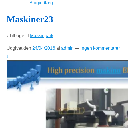
Blogindlæg
Maskiner23
‹ Tilbage til
Maskinpark
Udgivet den
24/04/2016
af
admin
—
Ingen kommentarer
↓