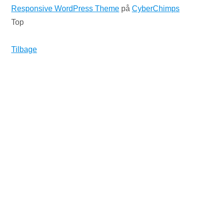
Responsive WordPress Theme
på
CyberChimps
Top
Tilbage