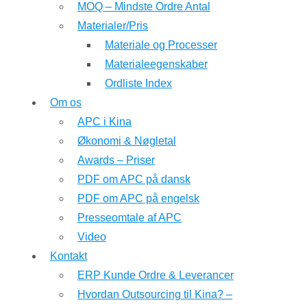
MOQ – Mindste Ordre Antal
Materialer/Pris
Materiale og Processer
Materialeegenskaber
Ordliste Index
Om os
APC i Kina
Økonomi & Nøgletal
Awards – Priser
PDF om APC på dansk
PDF om APC på engelsk
Presseomtale af APC
Video
Kontakt
ERP Kunde Ordre & Leverancer
Hvordan Outsourcing til Kina? –