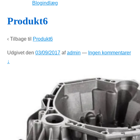
Blogindlæg
Produkt6
‹ Tilbage til
Produkt6
Udgivet den
03/09/2017
af
admin
—
Ingen kommentarer
↓