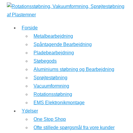
↓
Hop
til
Forside
hovedindhold
Metalbearbejdning
Spåntagende Bearbejdning
Pladebearbejdning
Støbegods
Aluminiums støbning og Bearbejdning
Sprøjtestøbning
Vacuumformning
Rotationsstøbning
EMS Elektronikmontage
Ydelser
One Stop Shop
Ofte stillede spørgsmål fra vore kunder