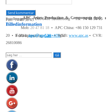
APC Asian Production & Components ApS
•
Sundkrogen 35 • DK-6400 Sønderborg • Tlf:
74 48 50 05
•
Fax: 74 48 50 45
Billedinformation
Mob:
20 47 81 18
• APC China: +86 150 129 731
apc@apc.as
20 •
E-Mail:
• WEB:
www.apc.as
• CVR:
Fuld opløsning:
539×406
px
26810086
Søg
efter: