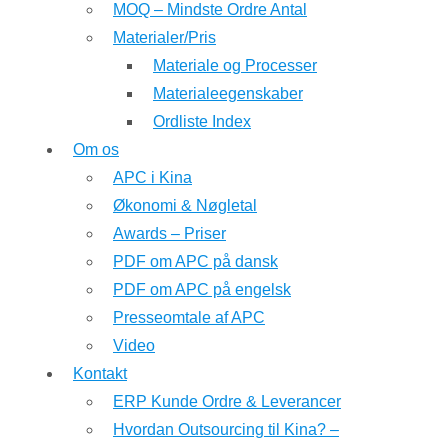
MOQ – Mindste Ordre Antal
Materialer/Pris
Materiale og Processer
Materialeegenskaber
Ordliste Index
Om os
APC i Kina
Økonomi & Nøgletal
Awards – Priser
PDF om APC på dansk
PDF om APC på engelsk
Presseomtale af APC
Video
Kontakt
ERP Kunde Ordre & Leverancer
Hvordan Outsourcing til Kina? –