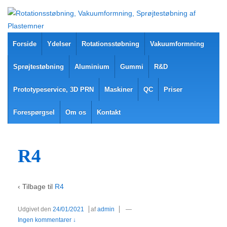
Forside
Ydelser
Rotationsstøbning
Vakuumformning
Sprøjtestøbning
Aluminium
Gummi
R&D
Prototypeservice, 3D PRN
Maskiner
QC
Priser
Forespørgsel
Om os
Kontakt
R4
‹ Tilbage til
R4
Udgivet den
24/01/2021
af
admin
—
Ingen kommentarer ↓