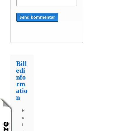
Bill
edi
nfo
rm
atio
n
F
u
l