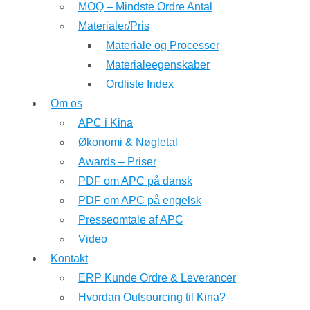
MOQ – Mindste Ordre Antal
Materialer/Pris
Materiale og Processer
Materialeegenskaber
Ordliste Index
Om os
APC i Kina
Økonomi & Nøgletal
Awards – Priser
PDF om APC på dansk
PDF om APC på engelsk
Presseomtale af APC
Video
Kontakt
ERP Kunde Ordre & Leverancer
Hvordan Outsourcing til Kina? –