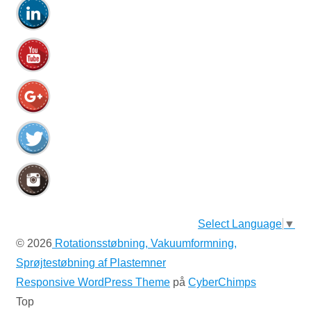
Select Language
▼
© 2026
Rotationsstøbning, Vakuumformning,
Sprøjtestøbning af Plastemner
Responsive WordPress Theme
på
CyberChimps
Top