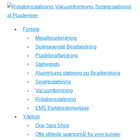
↓
Hop
til
Forside
hovedindhold
Metalbearbejdning
Spåntagende Bearbejdning
Pladebearbejdning
Støbegods
Aluminiums støbning og Bearbejdning
Sprøjtestøbning
Vacuumformning
Rotationsstøbning
EMS Elektronikmontage
Ydelser
One Stop Shop
Ofte stillede spørgsmål fra vore kunder