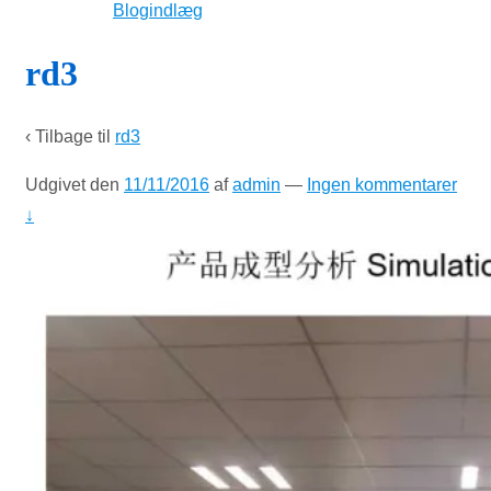
Blogindlæg
rd3
‹ Tilbage til
rd3
Udgivet den
11/11/2016
af
admin
—
Ingen kommentarer
↓