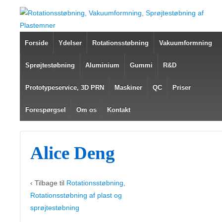
Forside
Ydelser
Rotationsstøbning
Vakuumformning
Sprøjtestøbning
Aluminium
Gummi
R&D
Prototypeservice, 3D PRN
Maskiner
QC
Priser
Forespørgsel
Om os
Kontakt
Alice Deng
‹ Tilbage til
Rotationsstøbning,
Rotationsstøbning af plast og
sprøjtestøbning