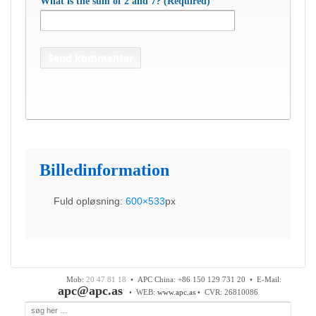
What is the sum of 2 and 7? (Required)
Billedinformation
Fuld opløsning:
600×533
px
APC Asian Production & Components ApS
•
Sundkrogen 35 • DK-6400 Sønderborg • Tlf:
74 48 50
05
• Fax: 74 48 50 45
Mob:
20 47 81 18
• APC China: +86 150 129 731 20 •
E-Mail:
apc@apc.as
• WEB:
www.apc.as
• CVR: 26810086
Søg