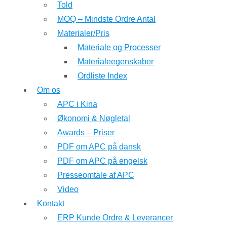
Told
MOQ – Mindste Ordre Antal
Materialer/Pris
Materiale og Processer
Materialeegenskaber
Ordliste Index
Om os
APC i Kina
Økonomi & Nøgletal
Awards – Priser
PDF om APC på dansk
PDF om APC på engelsk
Presseomtale af APC
Video
Kontakt
ERP Kunde Ordre & Leverancer