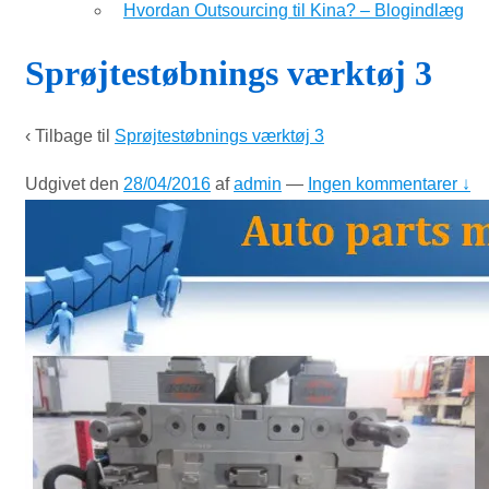
Hvordan Outsourcing til Kina? – Blogindlæg
Sprøjtestøbnings værktøj 3
‹ Tilbage til
Sprøjtestøbnings værktøj 3
Udgivet den
28/04/2016
af
admin
—
Ingen kommentarer ↓