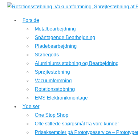
↓
Hop
Forside
til
Metalbearbejdning
hovedindhold
Spåntagende Bearbejdning
Pladebearbejdning
Støbegods
Aluminiums støbning og Bearbejdning
Sprøjtestøbning
Vacuumformning
Rotationsstøbning
EMS Elektronikmontage
Ydelser
One Stop Shop
Ofte stillede spørgsmål fra vore kunder
Priseksempler på Prototypeservice – Prototype