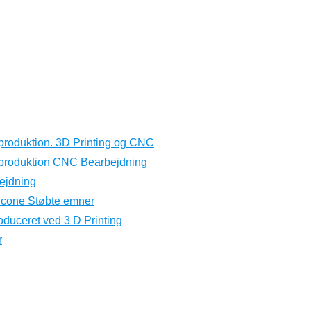
produktion. 3D Printing og CNC
eproduktion CNC Bearbejdning
ejdning
licone Støbte emner
oduceret ved 3 D Printing
r