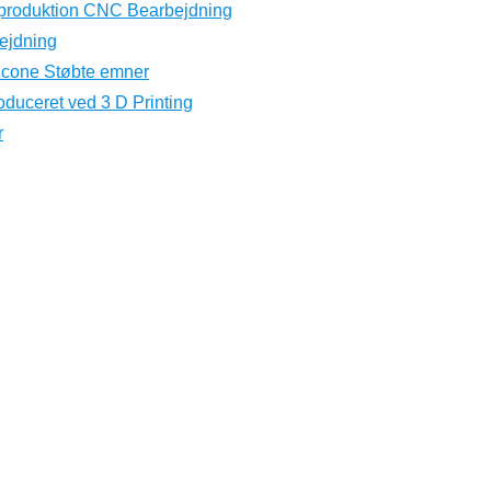
eproduktion CNC Bearbejdning
ejdning
licone Støbte emner
oduceret ved 3 D Printing
r