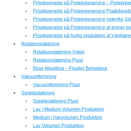
Priseksempler på Prototypeservice – Prototyp
Priseksempler på Prototypeservice Pladebearb
Priseksempler på Prototypeservice indenfor Si
Priseksempler på Prototypeservice af emner pr
Priseksempler på hurtig produktion af Værktøje
Rotationsstøbning
Rotationsstøbning Video
Rotationsstøbning Plast
Blow Moulding – Flasker Beholdere
Vakuumformning
Vacuumformning Plast
Sprøjtestøbning
Sprøjtestøbning Plast
Lav / Medium Volumen Produktion
Medium / Højvolumen Produktion
Lav Volumen Produktion