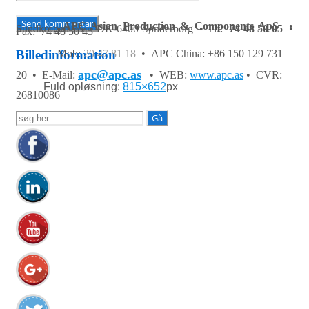
APC Asian Production & Components ApS
•
Sundkrogen 35 • DK-6400 Sønderborg • Tlf:
74 48 50 05
•
Fax: 74 48 50 45
Mob:
20 47 81 18
• APC China: +86 150 129 731
Billedinformation
apc@apc.as
20 •
E-Mail:
• WEB:
www.apc.as
• CVR:
Fuld opløsning:
815×652
px
26810086
Søg
efter: