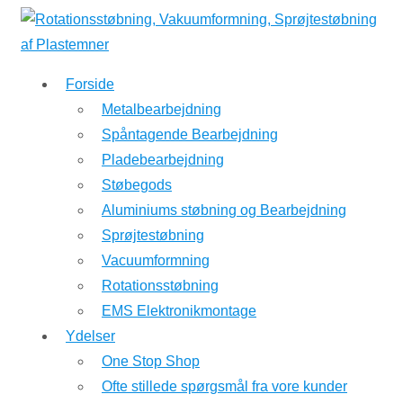
↓
Hop
til
Forside
hovedindhold
Metalbearbejdning
Spåntagende Bearbejdning
Pladebearbejdning
Støbegods
Aluminiums støbning og Bearbejdning
Sprøjtestøbning
Vacuumformning
Rotationsstøbning
EMS Elektronikmontage
Ydelser
One Stop Shop
Ofte stillede spørgsmål fra vore kunder