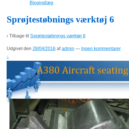
Blogindlæg
Sprøjtestøbnings værktøj 6
‹ Tilbage til
Sprøjtestøbnings værktøj 6
Udgivet den
28/04/2016
af
admin
—
Ingen kommentarer
↓