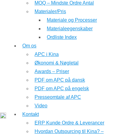
MOQ – Mindste Ordre Antal
Materialer/Pris
Materiale og Processer
Materialeegenskaber
Ordliste Index
Om os
APC i Kina
Økonomi & Nøgletal
Awards – Priser
PDF om APC på dansk
PDF om APC på engelsk
Presseomtale af APC
Video
Kontakt
ERP Kunde Ordre & Leverancer
Hvordan Outsourcing til Kina? –