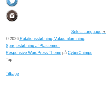
Select Language
▼
© 2026
Rotationsstøbning, Vakuumformning,
Sprøjtestøbning af Plastemner
Responsive WordPress Theme
på
CyberChimps
Top
Tilbage