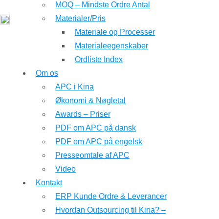
MOQ – Mindste Ordre Antal
Materialer/Pris
Materiale og Processer
Materialeegenskaber
Ordliste Index
Om os
APC i Kina
Økonomi & Nøgletal
Awards – Priser
PDF om APC på dansk
PDF om APC på engelsk
Presseomtale af APC
Video
Kontakt
ERP Kunde Ordre & Leverancer
Hvordan Outsourcing til Kina? –