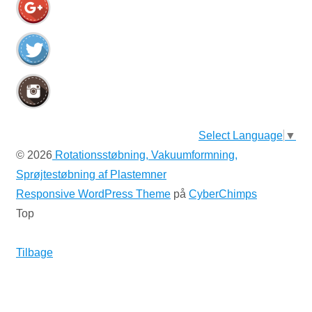
Select Language
▼
© 2026
Rotationsstøbning, Vakuumformning,
Sprøjtestøbning af Plastemner
Responsive WordPress Theme
på
CyberChimps
Top
Tilbage