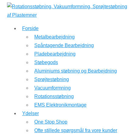
↓
Hop
til
Forside
hovedindhold
Metalbearbejdning
Spåntagende Bearbejdning
Pladebearbejdning
Støbegods
Aluminiums støbning og Bearbejdning
Sprøjtestøbning
Vacuumformning
Rotationsstøbning
EMS Elektronikmontage
Ydelser
One Stop Shop
Ofte stillede spørgsmål fra vore kunder