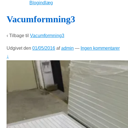
Blogindlæg
Vacumformning3
‹ Tilbage til
Vacumformning3
Udgivet den
01/05/2016
af
admin
—
Ingen kommentarer
↓