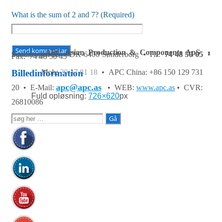
What is the sum of 2 and 7? (Required)
APC Asian Production & Components ApS
•
Sundkrogen 35 • DK-6400 Sønderborg • Tlf:
74 48 50 05
•
Fax: 74 48 50 45
Mob:
20 47 81 18
• APC China: +86 150 129 731
Billedinformation
apc@apc.as
20 •
E-Mail:
• WEB:
www.apc.as
• CVR:
Fuld opløsning:
726×620
px
26810086
Søg
efter: