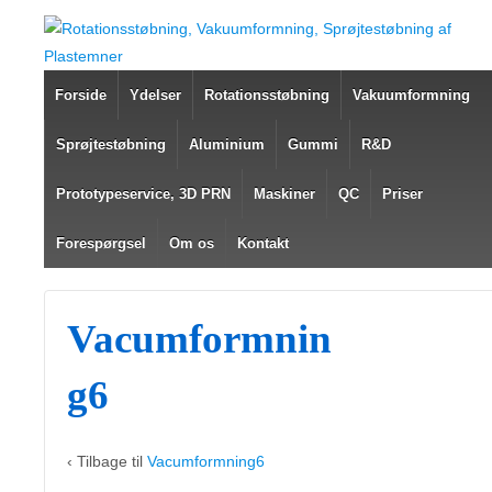
Forside
Ydelser
Rotationsstøbning
Vakuumformning
Sprøjtestøbning
Aluminium
Gummi
R&D
Prototypeservice, 3D PRN
Maskiner
QC
Priser
Forespørgsel
Om os
Kontakt
Vacumformnin
g6
‹ Tilbage til
Vacumformning6