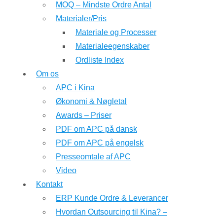
MOQ – Mindste Ordre Antal
Materialer/Pris
Materiale og Processer
Materialeegenskaber
Ordliste Index
Om os
APC i Kina
Økonomi & Nøgletal
Awards – Priser
PDF om APC på dansk
PDF om APC på engelsk
Presseomtale af APC
Video
Kontakt
ERP Kunde Ordre & Leverancer
Hvordan Outsourcing til Kina? –