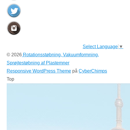
Select Language
▼
© 2026
Rotationsstøbning, Vakuumformning,
Sprøjtestøbning af Plastemner
Responsive WordPress Theme
på
CyberChimps
Top