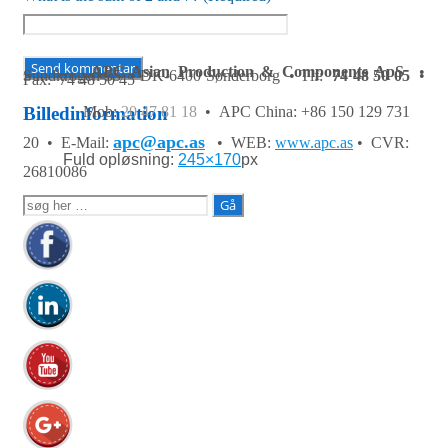
APC Asian Production & Components ApS
•
Sundkrogen 35 • DK-6400 Sønderborg • Tlf:
74 48 50 05
•
Fax: 74 48 50 45
Mob:
20 47 81 18
• APC China: +86 150 129 731
Billedinformation
apc@apc.as
20 •
E-Mail:
• WEB:
www.apc.as
• CVR:
Fuld opløsning:
245×170
px
26810086
Søg
efter: