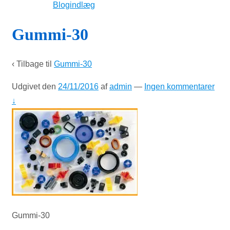
Blogindlæg
Gummi-30
‹ Tilbage til
Gummi-30
Udgivet den
24/11/2016
af
admin
—
Ingen kommentarer
↓
Gummi-30