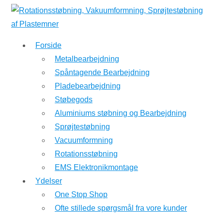
↓
Hop
til
Forside
hovedindhold
Metalbearbejdning
Spåntagende Bearbejdning
Pladebearbejdning
Støbegods
Aluminiums støbning og Bearbejdning
Sprøjtestøbning
Vacuumformning
Rotationsstøbning
EMS Elektronikmontage
Ydelser
One Stop Shop
Ofte stillede spørgsmål fra vore kunder