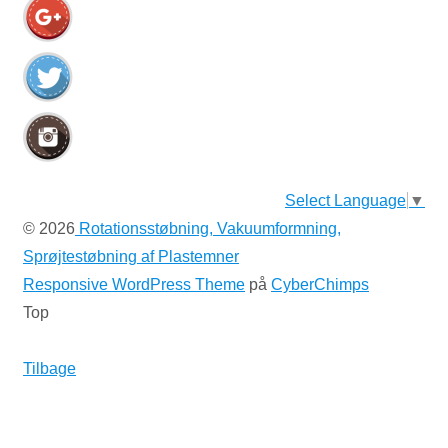
Select Language
▼
© 2026
Rotationsstøbning, Vakuumformning,
Sprøjtestøbning af Plastemner
Responsive WordPress Theme
på
CyberChimps
Top
Tilbage