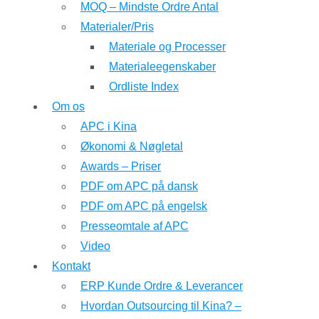
MOQ – Mindste Ordre Antal
Materialer/Pris
Materiale og Processer
Materialeegenskaber
Ordliste Index
Om os
APC i Kina
Økonomi & Nøgletal
Awards – Priser
PDF om APC på dansk
PDF om APC på engelsk
Presseomtale af APC
Video
Kontakt
ERP Kunde Ordre & Leverancer
Hvordan Outsourcing til Kina? –