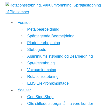
↓
Hop
til
Forside
hovedindhold
Metalbearbejdning
Spåntagende Bearbejdning
Pladebearbejdning
Støbegods
Aluminiums støbning og Bearbejdning
Sprøjtestøbning
Vacuumformning
Rotationsstøbning
EMS Elektronikmontage
Ydelser
One Stop Shop
Ofte stillede spørgsmål fra vore kunder