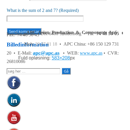
What is the sum of 2 and 7? (Required)
APC Asian Production & Components ApS
•
Sundkrogen 35 • DK-6400 Sønderborg • Tlf:
74 48 50 05
•
Fax: 74 48 50 45
Mob:
20 47 81 18
• APC China: +86 150 129 731
Billedinformation
apc@apc.as
20 •
E-Mail:
• WEB:
www.apc.as
• CVR:
Fuld opløsning:
583×208
px
26810086
Søg
efter: