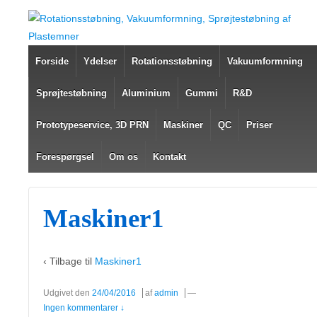
Forside
Ydelser
Rotationsstøbning
Vakuumformning
Sprøjtestøbning
Aluminium
Gummi
R&D
Prototypeservice, 3D PRN
Maskiner
QC
Priser
Forespørgsel
Om os
Kontakt
Maskiner1
‹ Tilbage til
Maskiner1
Udgivet den
24/04/2016
af
admin
—
Ingen kommentarer ↓