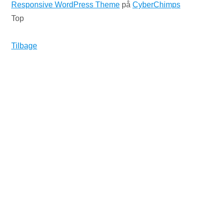
Responsive WordPress Theme
på
CyberChimps
Top
Tilbage