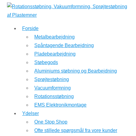
↓
Hop
til
Forside
hovedindhold
Metalbearbejdning
Spåntagende Bearbejdning
Pladebearbejdning
Støbegods
Aluminiums støbning og Bearbejdning
Sprøjtestøbning
Vacuumformning
Rotationsstøbning
EMS Elektronikmontage
Ydelser
One Stop Shop
Ofte stillede spørgsmål fra vore kunder