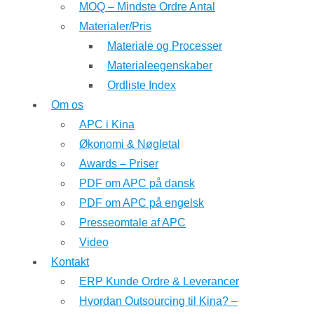
MOQ – Mindste Ordre Antal
Materialer/Pris
Materiale og Processer
Materialeegenskaber
Ordliste Index
Om os
APC i Kina
Økonomi & Nøgletal
Awards – Priser
PDF om APC på dansk
PDF om APC på engelsk
Presseomtale af APC
Video
Kontakt
ERP Kunde Ordre & Leverancer
Hvordan Outsourcing til Kina? –