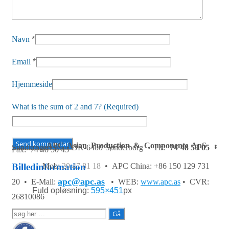
Navn
*
Email
*
Hjemmeside
What is the sum of 2 and 7? (Required)
APC Asian Production & Components ApS
•
Sundkrogen 35 • DK-6400 Sønderborg • Tlf:
74 48 50 05
•
Fax: 74 48 50 45
Mob:
20 47 81 18
• APC China: +86 150 129 731
Billedinformation
apc@apc.as
20 •
E-Mail:
• WEB:
www.apc.as
• CVR:
Fuld opløsning:
595×451
px
26810086
Søg
efter: